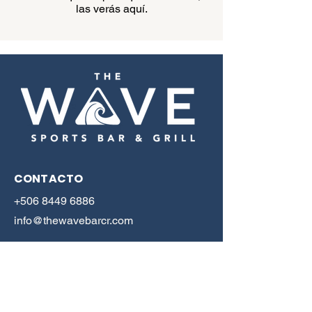
las verás aquí.
CONTACTO
+506 8449 6886
info@thewavebarcr.com
HOURS
LUN - VIE: Mediodía - Medianoche
SÁB - DOM: Mediodía - Medianoche