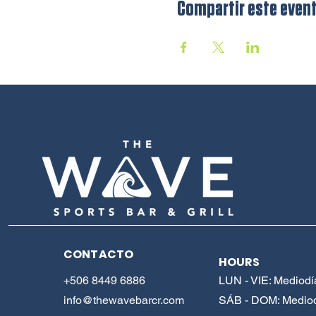
Compartir este even
CONTACTO
HOURS
+506 8449 6886
LUN - VIE: Mediodí
info@thewavebarcr.com
SÁB - DOM: Mediod