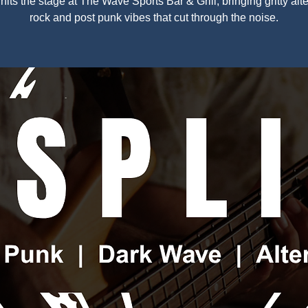
hits the stage at The Wave Sports Bar & Grill, bringing gritty alt
rock and post punk vibes that cut through the noise.